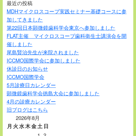
最近の投稿
MDHマイクロスコープ実践セミナー基礎コースに参
加してきました
第22回日本顕微鏡歯科学会東京へ参加しました
FLAT主催 マイクロスコープ歯科衛生士講演会を開
催しました
尾島賢治先生が来院されました
ICCMO国際学会に参加しました
休診日のお知らせ
ICCMO国際学会
5月診療日カレンダー
顕微鏡歯科学会徳島大会に参加しました
4月の診療カレンダー
旧ブログはこちら
2026年8月
月
火
水
木
金
土
日
1
2