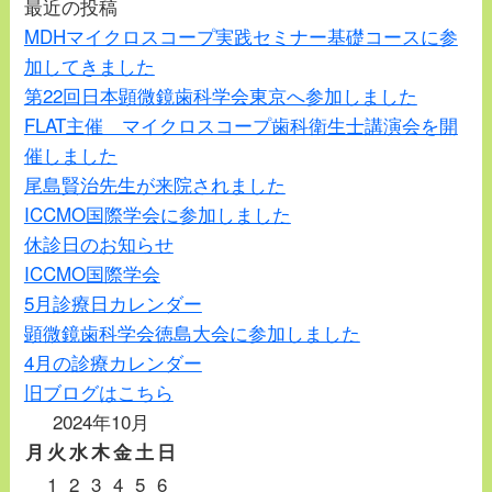
最近の投稿
MDHマイクロスコープ実践セミナー基礎コースに参
加してきました
第22回日本顕微鏡歯科学会東京へ参加しました
FLAT主催 マイクロスコープ歯科衛生士講演会を開
催しました
尾島賢治先生が来院されました
ICCMO国際学会に参加しました
休診日のお知らせ
ICCMO国際学会
5月診療日カレンダー
顕微鏡歯科学会徳島大会に参加しました
4月の診療カレンダー
旧ブログはこちら
2024年10月
月
火
水
木
金
土
日
1
2
3
4
5
6