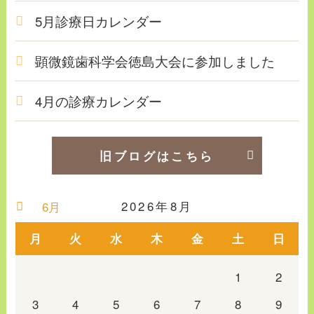
5月診療日カレンダー
顕微鏡歯科学会徳島大会に参加しました
4月の診療カレンダー
旧ブログはこちら
2026年8月
6月
月
火
水
木
金
土
日
1
2
3
4
5
6
7
8
9